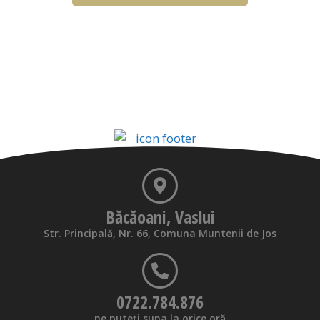
Băcăoani, Vaslui
Str. Principală, Nr. 66, Comuna Muntenii de Jos
0722.784.876
ne puteți suna la orice oră