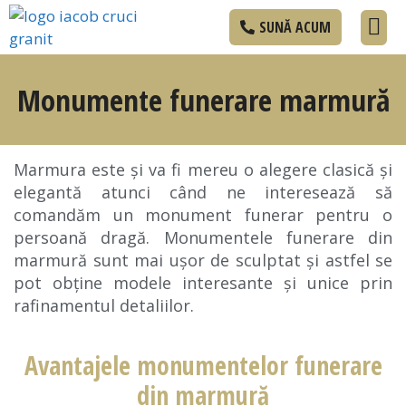
SUNĂ ACUM
Monumente f
Servicii f
Lucrări e
Monumente funerare marmură
Marmura este și va fi mereu o alegere clasică și
elegantă atunci când ne interesează să
comandăm un monument funerar pentru o
persoană dragă. Monumentele funerare din
marmură sunt mai ușor de sculptat și astfel se
pot obţine modele interesante și unice prin
rafinamentul detaliilor.
Avantajele monumentelor funerare
din marmură